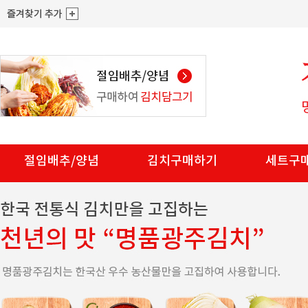
절임배추/양념
김치구매하기
세트구