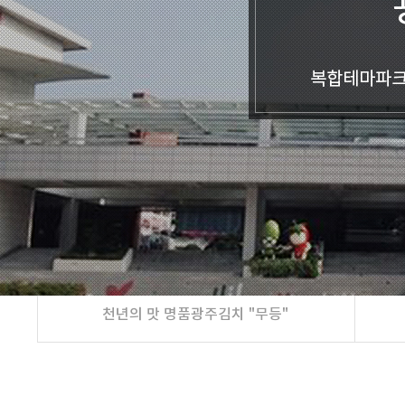
천년의 맛 명품광주김치 "무등"