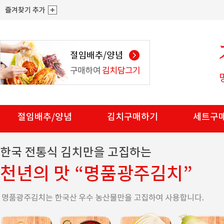
절임배추/양념
김치구매하기
세트구